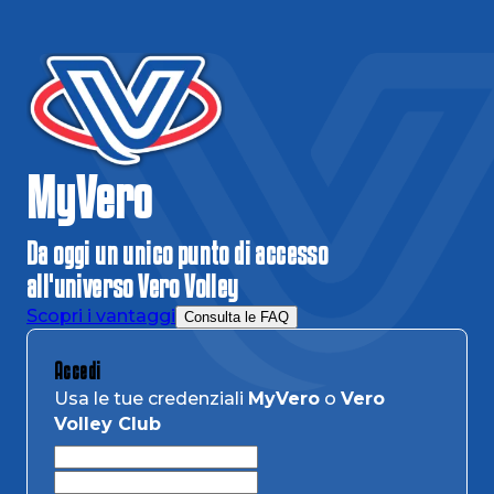
MyVero
Da oggi un unico punto di accesso
all'universo Vero Volley
Scopri
i vantaggi
Consulta le FAQ
Accedi
Usa le tue credenziali
MyVero
o
Vero
Volley Club